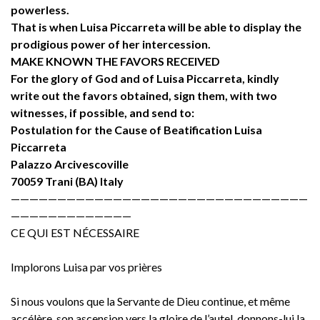
powerless.
That is when Luisa Piccarreta will be able to display the
prodigious power of her intercession.
MAKE KNOWN THE FAVORS RECEIVED
For the glory of God and of Luisa Piccarreta, kindly
write out the favors obtained, sign them, with two
witnesses, if possible, and send to:
Postulation for the Cause of Beatification Luisa
Piccarreta
Palazzo Arcivescoville
70059 Trani (BA) Italy
————————————————————————————————
—————————————
CE QUI EST NÉCESSAIRE
Implorons Luisa par vos prières
Si nous voulons que la Servante de Dieu continue, et même
accélère, son ascension vers la gloire de l’autel, donnons-lui la