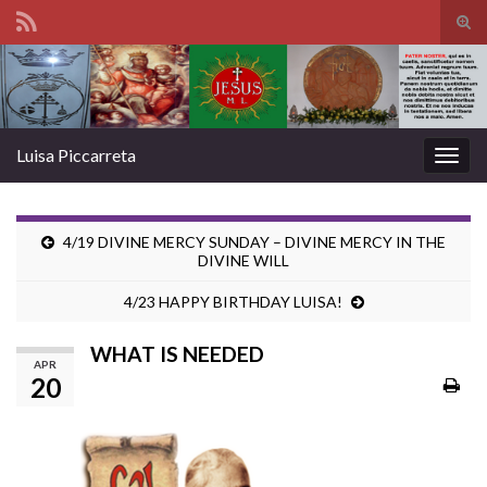
Tog
sear
Search for:
for
Luisa Piccarreta
Togg
navig
4/19 DIVINE MERCY SUNDAY – DIVINE MERCY IN THE
DIVINE WILL
4/23 HAPPY BIRTHDAY LUISA!
WHAT IS NEEDED
APR
20